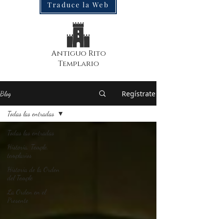
Traduce la Web
Antiguo Rito
Templario
Regístrate
Blog
Todas las entradas
Todas las entradas
Historia, Temple,
templarios
Historia de la Orden
del Temple
La Orden en el
Presente