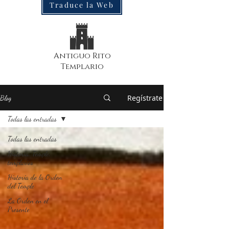
Traduce la Web
Antiguo Rito
Templario
Regístrate
Blog
Todas las entradas
Todas las entradas
Historia, Temple,
templarios
Historia de la Orden
del Temple
La Orden en el
Presente