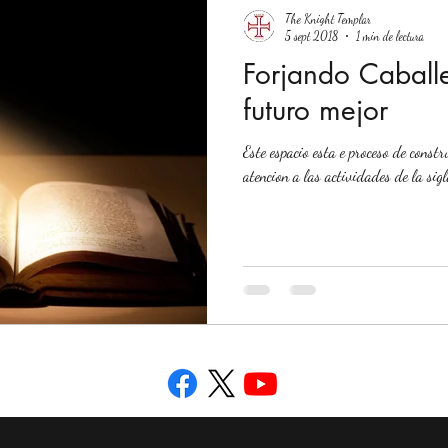
The Knight Templar
5 sept 2018
1 min de lectura
Forjando Caball
futuro mejor
Este espacio esta e proceso de constr
atencion a las actividades de la sigl